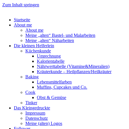
Zum Inhalt springen
Startseite
About me
About me
Meine „alten“ Bastel- und Malarbeiten
Meine „alten“ Näharbeiten
Die kleinen Helferlein
Küchenkunde
Umrechnung
Kalorientabelle
Nährwerttabelle (Vitamine&Mineralien)
Kräuterkunde – Heilpflanzen/Heilkräuter
Baking
Lebensmittelfarben
Muffins, Cupcakes und Co.
Cook
Obst & Gemüse
Tinker
Das Kleingedruckte
Impressum
Datenschutz
Meine (alten) Logos
Follower