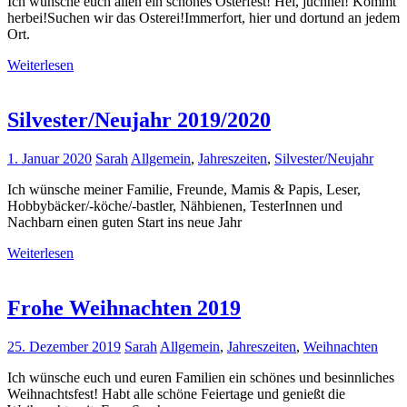
Ich wünsche euch allen ein schönes Osterfest! Hei, juchhei! Kommt
herbei!Suchen wir das Osterei!Immerfort, hier und dortund an jedem
Ort.
Weiterlesen
Silvester/Neujahr 2019/2020
1. Januar 2020
Sarah
Allgemein
,
Jahreszeiten
,
Silvester/Neujahr
Ich wünsche meiner Familie, Freunde, Mamis & Papis, Leser,
Hobbybäcker/-köche/-bastler, Nähbienen, TesterInnen und
Nachbarn einen guten Start ins neue Jahr
Weiterlesen
Frohe Weihnachten 2019
25. Dezember 2019
Sarah
Allgemein
,
Jahreszeiten
,
Weihnachten
Ich wünsche euch und euren Familien ein schönes und besinnliches
Weihnachtsfest! Habt alle schöne Feiertage und genießt die