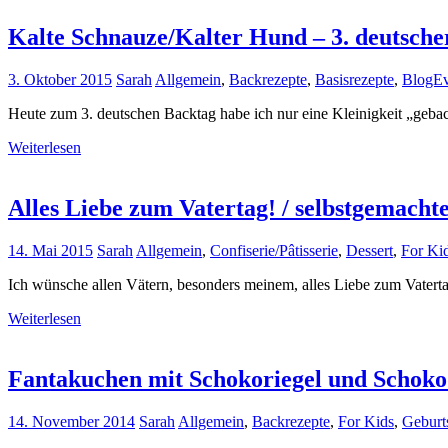
Kalte Schnauze/Kalter Hund – 3. deutsche
3. Oktober 2015
Sarah
Allgemein
,
Backrezepte
,
Basisrezepte
,
BlogEv
Heute zum 3. deutschen Backtag habe ich nur eine Kleinigkeit „geback
Weiterlesen
Alles Liebe zum Vatertag! / selbstgemacht
14. Mai 2015
Sarah
Allgemein
,
Confiserie/Pâtisserie
,
Dessert
,
For Ki
Ich wünsche allen Vätern, besonders meinem, alles Liebe zum Vatert
Weiterlesen
Fantakuchen mit Schokoriegel und Schok
14. November 2014
Sarah
Allgemein
,
Backrezepte
,
For Kids
,
Geburt