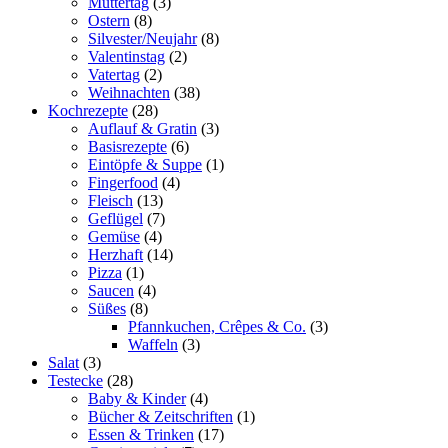
Muttertag
(3)
Ostern
(8)
Silvester/Neujahr
(8)
Valentinstag
(2)
Vatertag
(2)
Weihnachten
(38)
Kochrezepte
(28)
Auflauf & Gratin
(3)
Basisrezepte
(6)
Eintöpfe & Suppe
(1)
Fingerfood
(4)
Fleisch
(13)
Geflügel
(7)
Gemüse
(4)
Herzhaft
(14)
Pizza
(1)
Saucen
(4)
Süßes
(8)
Pfannkuchen, Crêpes & Co.
(3)
Waffeln
(3)
Salat
(3)
Testecke
(28)
Baby & Kinder
(4)
Bücher & Zeitschriften
(1)
Essen & Trinken
(17)