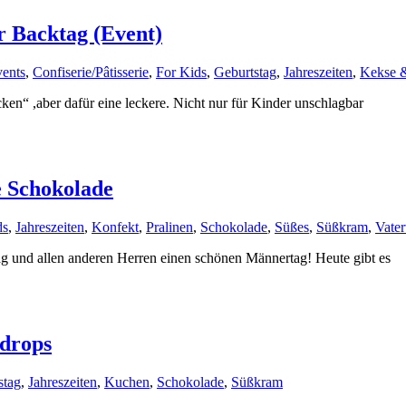
r Backtag (Event)
ents
,
Confiserie/Pâtisserie
,
For Kids
,
Geburtstag
,
Jahreszeiten
,
Kekse 
en“ ,aber dafür eine leckere. Nicht nur für Kinder unschlagbar
e Schokolade
ds
,
Jahreszeiten
,
Konfekt
,
Pralinen
,
Schokolade
,
Süßes
,
Süßkram
,
Vater
ag und allen anderen Herren einen schönen Männertag! Heute gibt es
odrops
stag
,
Jahreszeiten
,
Kuchen
,
Schokolade
,
Süßkram