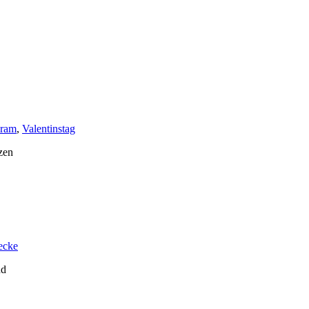
ram
,
Valentinstag
zen
ecke
nd