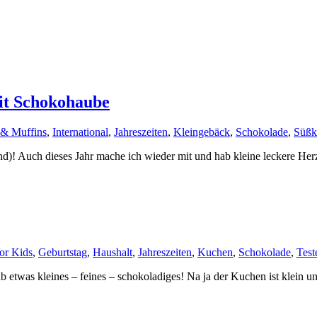
it Schokohaube
& Muffins
,
International
,
Jahreszeiten
,
Kleingebäck
,
Schokolade
,
Süßk
d)! Auch dieses Jahr mache ich wieder mit und hab kleine leckere Her
or Kids
,
Geburtstag
,
Haushalt
,
Jahreszeiten
,
Kuchen
,
Schokolade
,
Test
as kleines – feines – schokoladiges! Na ja der Kuchen ist klein u