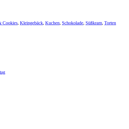
& Cookies
,
Kleingebäck
,
Kuchen
,
Schokolade
,
Süßkram
,
Torten
tag