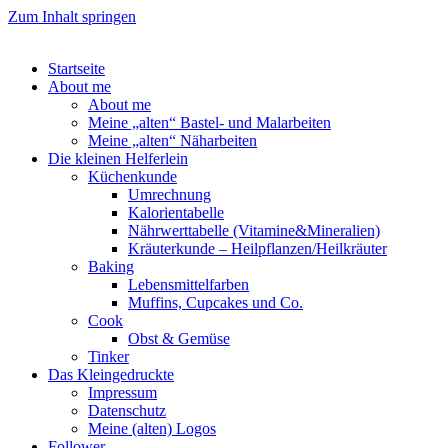
Zum Inhalt springen
Startseite
About me
About me
Meine „alten“ Bastel- und Malarbeiten
Meine „alten“ Näharbeiten
Die kleinen Helferlein
Küchenkunde
Umrechnung
Kalorientabelle
Nährwerttabelle (Vitamine&Mineralien)
Kräuterkunde – Heilpflanzen/Heilkräuter
Baking
Lebensmittelfarben
Muffins, Cupcakes und Co.
Cook
Obst & Gemüse
Tinker
Das Kleingedruckte
Impressum
Datenschutz
Meine (alten) Logos
Follower