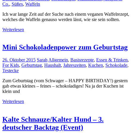
Co.
,
Süßes
,
Waffeln
Ich war lange Zeit auf der Suche nach einem veganen Waffelrezept,
welches die Waffeln genauso werden lässt, wie sie sein sollten.
Weiterlesen
Mini Schokoladenpower zum Geburtstag
26. Oktober 2015
Sarah
Allgemein
,
Basisrezepte
,
Essen & Trinken
,
For Kids
,
Geburtstag
,
Haushalt
,
Jahreszeiten
,
Kuchen
,
Schokolade
,
Testecke
Zum Geburtstag (vom Schwager – HAPPY BIRTHDAY!) gestern
gab etwas kleines – feines – schokoladiges! Na ja der Kuchen ist
klein und
Weiterlesen
Kalte Schnauze/Kalter Hund – 3.
deutscher Backtag (Event)