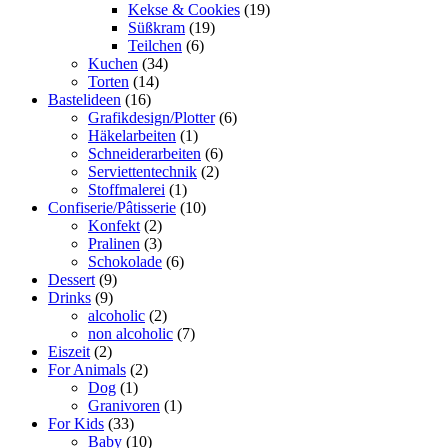
Kekse & Cookies
(19)
Süßkram
(19)
Teilchen
(6)
Kuchen
(34)
Torten
(14)
Bastelideen
(16)
Grafikdesign/Plotter
(6)
Häkelarbeiten
(1)
Schneiderarbeiten
(6)
Serviettentechnik
(2)
Stoffmalerei
(1)
Confiserie/Pâtisserie
(10)
Konfekt
(2)
Pralinen
(3)
Schokolade
(6)
Dessert
(9)
Drinks
(9)
alcoholic
(2)
non alcoholic
(7)
Eiszeit
(2)
For Animals
(2)
Dog
(1)
Granivoren
(1)
For Kids
(33)
Baby
(10)