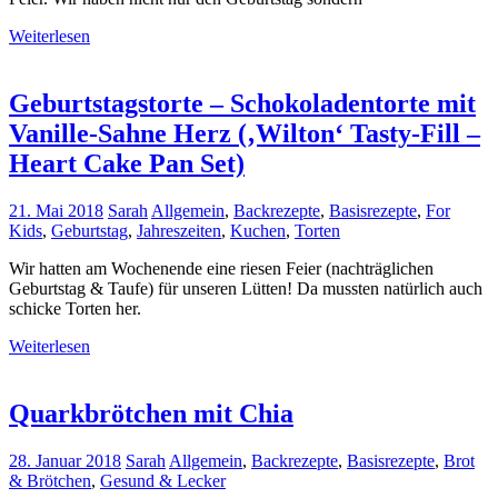
Weiterlesen
Geburtstagstorte – Schokoladentorte mit
Vanille-Sahne Herz (‚Wilton‘ Tasty-Fill –
Heart Cake Pan Set)
21. Mai 2018
Sarah
Allgemein
,
Backrezepte
,
Basisrezepte
,
For
Kids
,
Geburtstag
,
Jahreszeiten
,
Kuchen
,
Torten
Wir hatten am Wochenende eine riesen Feier (nachträglichen
Geburtstag & Taufe) für unseren Lütten! Da mussten natürlich auch
schicke Torten her.
Weiterlesen
Quarkbrötchen mit Chia
28. Januar 2018
Sarah
Allgemein
,
Backrezepte
,
Basisrezepte
,
Brot
& Brötchen
,
Gesund & Lecker