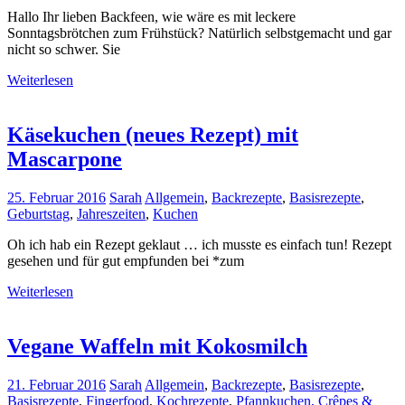
Hallo Ihr lieben Backfeen, wie wäre es mit leckere
Sonntagsbrötchen zum Frühstück? Natürlich selbstgemacht und gar
nicht so schwer. Sie
Weiterlesen
Käsekuchen (neues Rezept) mit
Mascarpone
25. Februar 2016
Sarah
Allgemein
,
Backrezepte
,
Basisrezepte
,
Geburtstag
,
Jahreszeiten
,
Kuchen
Oh ich hab ein Rezept geklaut … ich musste es einfach tun! Rezept
gesehen und für gut empfunden bei *zum
Weiterlesen
Vegane Waffeln mit Kokosmilch
21. Februar 2016
Sarah
Allgemein
,
Backrezepte
,
Basisrezepte
,
Basisrezepte
,
Fingerfood
,
Kochrezepte
,
Pfannkuchen, Crêpes &