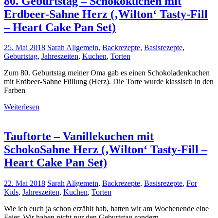
80. Geburtstag – Schokokuchen mit
Erdbeer-Sahne Herz (‚Wilton‘ Tasty-Fill
– Heart Cake Pan Set)
25. Mai 2018
Sarah
Allgemein
,
Backrezepte
,
Basisrezepte
,
Geburtstag
,
Jahreszeiten
,
Kuchen
,
Torten
Zum 80. Geburtstag meiner Oma gab es einen Schokoladenkuchen
mit Erdbeer-Sahne Füllung (Herz). Die Torte wurde klassisch in den
Farben
Weiterlesen
Tauftorte – Vanillekuchen mit
SchokoSahne Herz (‚Wilton‘ Tasty-Fill –
Heart Cake Pan Set)
22. Mai 2018
Sarah
Allgemein
,
Backrezepte
,
Basisrezepte
,
For
Kids
,
Jahreszeiten
,
Kuchen
,
Torten
Wie ich euch ja schon erzählt hab, hatten wir am Wochenende eine
Feier. Wir haben nicht nur den Geburtstag sondern