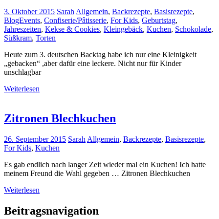
3. Oktober 2015
Sarah
Allgemein
,
Backrezepte
,
Basisrezepte
,
BlogEvents
,
Confiserie/Pâtisserie
,
For Kids
,
Geburtstag
,
Jahreszeiten
,
Kekse & Cookies
,
Kleingebäck
,
Kuchen
,
Schokolade
,
Süßkram
,
Torten
Heute zum 3. deutschen Backtag habe ich nur eine Kleinigkeit
„gebacken“ ,aber dafür eine leckere. Nicht nur für Kinder
unschlagbar
Weiterlesen
Zitronen Blechkuchen
26. September 2015
Sarah
Allgemein
,
Backrezepte
,
Basisrezepte
,
For Kids
,
Kuchen
Es gab endlich nach langer Zeit wieder mal ein Kuchen! Ich hatte
meinem Freund die Wahl gegeben … Zitronen Blechkuchen
Weiterlesen
Beitragsnavigation