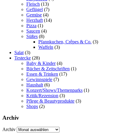
Fleisch
(13)
Geflügel
(7)
Gemüse
(4)
Herzhaft
(14)
Pizza
(1)
Saucen
(4)
Süßes
(8)
Pfannkuchen, Crêpes & Co.
(3)
Waffeln
(3)
Salat
(3)
Testecke
(28)
Baby & Kinder
(4)
Bücher & Zeitschriften
(1)
Essen & Trinken
(17)
Gewinnspiele
(7)
Haushalt
(6)
Konzert/Shows/Themenparks
(1)
Kritik/Rezension
(3)
Pflege & Beautyprodukte
(3)
Shops
(2)
Archiv
Archiv