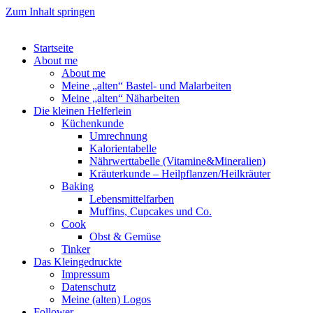
Zum Inhalt springen
Startseite
About me
About me
Meine „alten“ Bastel- und Malarbeiten
Meine „alten“ Näharbeiten
Die kleinen Helferlein
Küchenkunde
Umrechnung
Kalorientabelle
Nährwerttabelle (Vitamine&Mineralien)
Kräuterkunde – Heilpflanzen/Heilkräuter
Baking
Lebensmittelfarben
Muffins, Cupcakes und Co.
Cook
Obst & Gemüse
Tinker
Das Kleingedruckte
Impressum
Datenschutz
Meine (alten) Logos
Follower