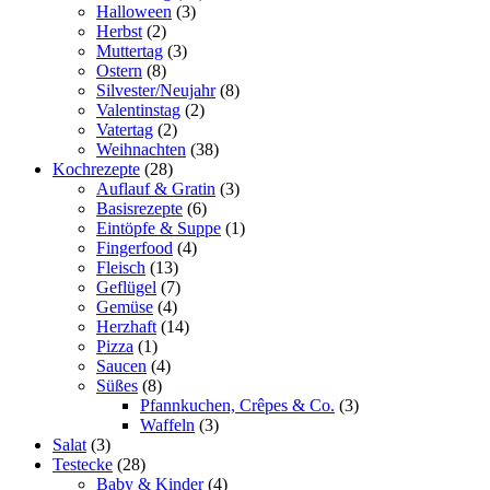
Halloween
(3)
Herbst
(2)
Muttertag
(3)
Ostern
(8)
Silvester/Neujahr
(8)
Valentinstag
(2)
Vatertag
(2)
Weihnachten
(38)
Kochrezepte
(28)
Auflauf & Gratin
(3)
Basisrezepte
(6)
Eintöpfe & Suppe
(1)
Fingerfood
(4)
Fleisch
(13)
Geflügel
(7)
Gemüse
(4)
Herzhaft
(14)
Pizza
(1)
Saucen
(4)
Süßes
(8)
Pfannkuchen, Crêpes & Co.
(3)
Waffeln
(3)
Salat
(3)
Testecke
(28)
Baby & Kinder
(4)