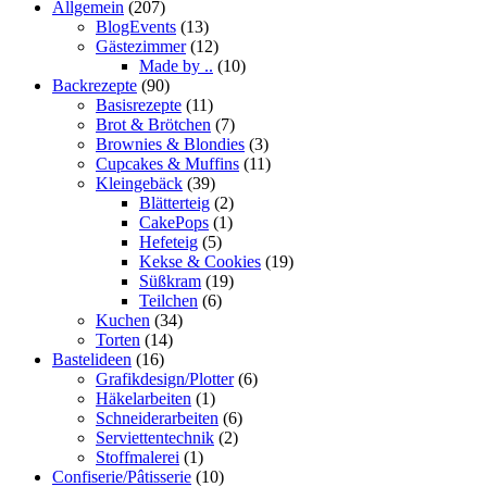
Allgemein
(207)
BlogEvents
(13)
Gästezimmer
(12)
Made by ..
(10)
Backrezepte
(90)
Basisrezepte
(11)
Brot & Brötchen
(7)
Brownies & Blondies
(3)
Cupcakes & Muffins
(11)
Kleingebäck
(39)
Blätterteig
(2)
CakePops
(1)
Hefeteig
(5)
Kekse & Cookies
(19)
Süßkram
(19)
Teilchen
(6)
Kuchen
(34)
Torten
(14)
Bastelideen
(16)
Grafikdesign/Plotter
(6)
Häkelarbeiten
(1)
Schneiderarbeiten
(6)
Serviettentechnik
(2)
Stoffmalerei
(1)
Confiserie/Pâtisserie
(10)