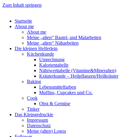
Zum Inhalt springen
Startseite
About me
About me
Meine „alten“ Bastel- und Malarbeiten
Meine „alten“ Näharbeiten
Die kleinen Helferlein
Küchenkunde
Umrechnung
Kalorientabelle
Nährwerttabelle (Vitamine&Mineralien)
Kräuterkunde – Heilpflanzen/Heilkräuter
Baking
Lebensmittelfarben
Muffins, Cupcakes und Co.
Cook
Obst & Gemüse
Tinker
Das Kleingedruckte
Impressum
Datenschutz
Meine (alten) Logos
Follower