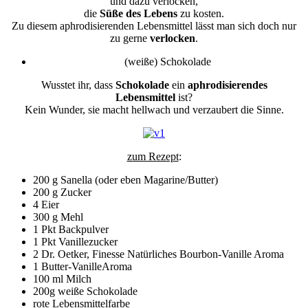
und dazu verlocken,
die
Süße des Lebens
zu kosten.
Zu diesem aphrodisierenden Lebensmittel lässt man sich doch nur
zu gerne
verlocken
.
(weiße) Schokolade
Wusstet ihr, dass
Schokolade
ein
aphrodisierendes
Lebensmittel
ist?
Kein Wunder, sie macht hellwach und verzaubert die Sinne.
zum Rezept
:
200 g Sanella (oder eben Magarine/Butter)
200 g Zucker
4 Eier
300 g Mehl
1 Pkt Backpulver
1 Pkt Vanillezucker
2 Dr. Oetker, Finesse Natürliches Bourbon-Vanille Aroma
1 Butter-VanilleAroma
100 ml Milch
200g weiße Schokolade
rote Lebensmittelfarbe